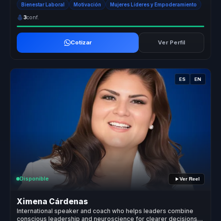
Bienestar Laboral
Motivación
Mujeres Líderes y Empoderamiento
3
conf.
Cotizar
Ver Perfil
ES
EN
Disponible
Ver Reel
Ximena Cárdenas
International speaker and coach who helps leaders combine
conscious leadership and neuroscience for clearer decisions