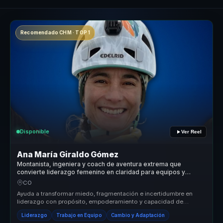
Recomendado CHM · TOP 1
Disponible
Ver Reel
Ana María Giraldo Gómez
Montanista, ingeniera y coach de aventura extrema que
convierte liderazgo femenino en claridad para equipos y
mujeres lideres.
CO
Ayuda a transformar miedo, fragmentación e incertidumbre en
liderazgo con propósito, empoderamiento y capacidad de
avanzar paso a paso ha...
Liderazgo
Trabajo en Equipo
Cambio y Adaptación