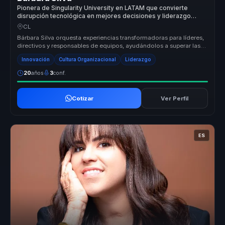
Pionera de Singularity University en LATAM que convierte
disrupción tecnológica en mejores decisiones y liderazgo
digital para empresas.
CL
Bárbara Silva orquesta experiencias transformadoras para líderes,
directivos y responsables de equipos, ayudándolos a superar las
barrera...
Innovación
Cultura Organizacional
Liderazgo
20
años
3
conf.
Cotizar
Ver Perfil
ES