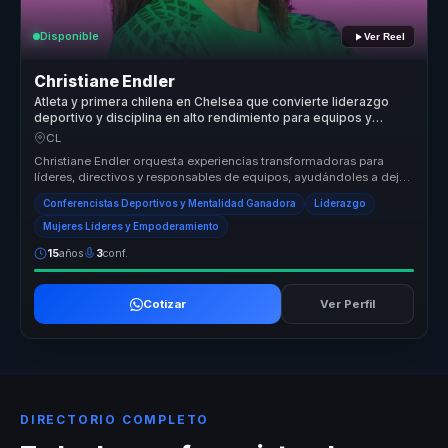
Disponible
Ver Reel
Christiane Endler
Atleta y primera chilena en Chelsea que convierte liderazgo
deportivo y disciplina en alto rendimiento para equipos y
empresas.
CL
Christiane Endler orquesta experiencias transformadoras para
líderes, directivos y responsables de equipos, ayudándoles a dejar
atrás la ...
Conferencistas Deportivos y Mentalidad Ganadora
Liderazgo
Mujeres Líderes y Empoderamiento
15
años
3
conf.
Cotizar
Ver Perfil
DIRECTORIO COMPLETO