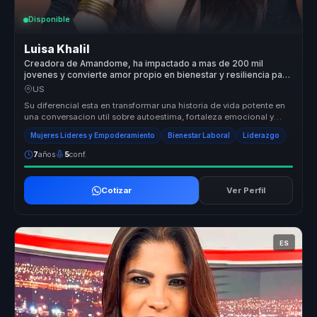
Disponible
Luisa Khalil
Creadora de Amandome, ha impactado a mas de 200 mil
jovenes y convierte amor propio en bienestar y resiliencia para
equipos.
US
Su diferencial esta en transformar una historia de vida potente en
una conversacion util sobre autoestima, fortaleza emocional y
accion. ...
Mujeres Líderes y Empoderamiento
Bienestar Laboral
Liderazgo
7
años
5
conf.
Cotizar
Ver Perfil
ES