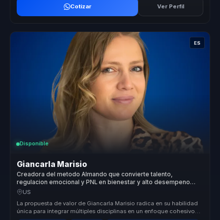
Cotizar
Ver Perfil
ES
Disponible
Giancarla Marisio
Creadora del metodo Almando que convierte talento,
regulacion emocional y PNL en bienestar y alto desempeno
para lideres.
US
La propuesta de valor de Giancarla Marisio radica en su habilidad
única para integrar múltiples disciplinas en un enfoque cohesivo
que pr...