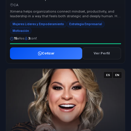
and sustainable performance.
CA
Ximena helps organizations connect mindset, productivity, and
leadership in a way that feels both strategic and deeply human. Her
session...
Mujeres Líderes y Empoderamiento
Estrategia Empresarial
Motivación
15
años
3
conf.
Cotizar
Ver Perfil
ES
EN