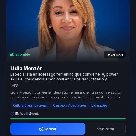
Disponible
Ver Reel
Lidia Monzón
Especialista en liderazgo femenino que convierte IA, power
skills e inteligencia emocional en visibilidad, criterio y
crecimiento para mujeres líderes.
ES
Lidia Monzón convierte liderazgo femenino en una conversación
útil para equipos directivos y organizaciones en transformación.
Conecta IA...
Cultura Organizacional
Cambio y Adaptación
Liderazgo
15
años
2
conf.
Cotizar
Ver Perfil