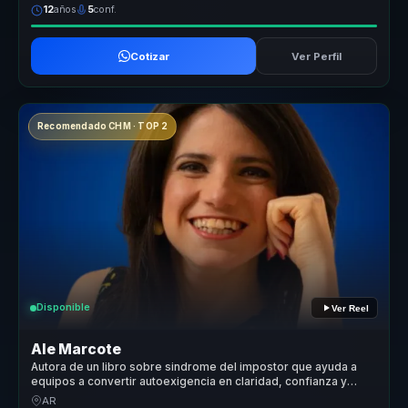
12
años
5
conf.
Cotizar
Ver Perfil
Recomendado CHM · TOP 2
Disponible
Ver Reel
Ale Marcote
Autora de un libro sobre sindrome del impostor que ayuda a
equipos a convertir autoexigencia en claridad, confianza y
participacion.
AR