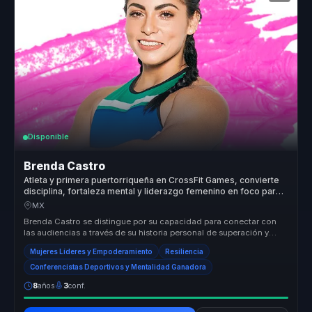
Disponible
Brenda Castro
Atleta y primera puertorriqueña en CrossFit Games, convierte
disciplina, fortaleza mental y liderazgo femenino en foco para
equipos.
MX
Brenda Castro se distingue por su capacidad para conectar con
las audiencias a través de su historia personal de superación y
éxito en el...
Mujeres Líderes y Empoderamiento
Resiliencia
Conferencistas Deportivos y Mentalidad Ganadora
8
años
3
conf.