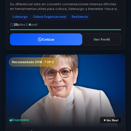
Su diferencial esta en convertir conversaciones internas dificiles
en herramientas utiles para cultura, liderazgo y bienestar. Hace que
t...
Liderazgo
Cultura Organizacional
Resiliencia
25
años
4
conf.
Cotizar
Ver Perfil
Recomendado CHM · TOP 3
Disponible
Ver Reel