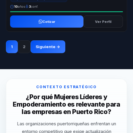
10
años
3
conf.
Cotizar
Ver Perfil
1
2
Siguiente →
CONTEXTO ESTRATÉGICO
¿Por qué Mujeres Líderes y
Empoderamiento es relevante para
las empresas en Puerto Rico?
Las organizaciones puertorriqueñas enfrentan un
entorno competitivo que exige actualización