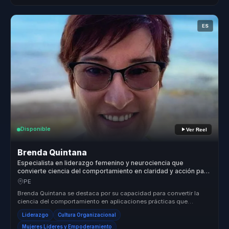
ES
Disponible
Ver Reel
Brenda Quintana
Especialista en liderazgo femenino y neurociencia que
convierte ciencia del comportamiento en claridad y acción para
mujeres líderes y equipos.
PE
Brenda Quintana se destaca por su capacidad para convertir la
ciencia del comportamiento en aplicaciones prácticas que
transforman organi...
Liderazgo
Cultura Organizacional
Mujeres Líderes y Empoderamiento