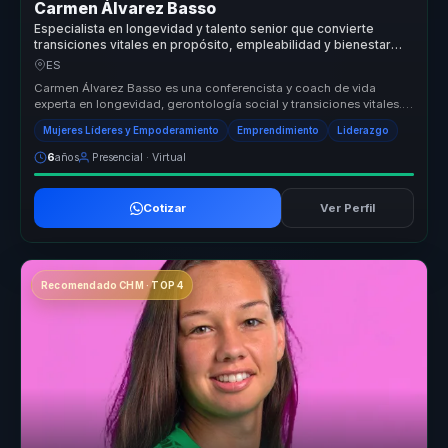
Carmen Álvarez Basso
Especialista en longevidad y talento senior que convierte
transiciones vitales en propósito, empleabilidad y bienestar
para profesionales y organizaciones.
ES
Carmen Álvarez Basso es una conferencista y coach de vida
experta en longevidad, gerontología social y transiciones vitales.
Ayuda a las ...
Mujeres Líderes y Empoderamiento
Emprendimiento
Liderazgo
6
años
Presencial · Virtual
Cotizar
Ver Perfil
Recomendado CHM · TOP 4