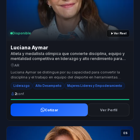
Disponible
Ver Reel
Luciana Aymar
Atleta y medallista olímpica que convierte disciplina, equipo y
mentalidad competitiva en liderazgo y alto rendimiento para
organizaciones.
AR
Luciana Aymar se distingue por su capacidad para convertir la
disciplina y el trabajo en equipo del deporte en herramientas
poderosas par...
Liderazgo
Alto Desempeño
Mujeres Líderes y Empoderamiento
2
conf.
Cotizar
Ver Perfil
ES