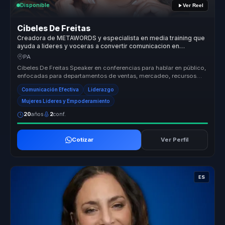
Disponible
Ver Reel
Cibeles De Freitas
Creadora de METAWORDS y especialista en media training que
ayuda a lideres y voceras a convertir comunicacion en
influencia, autoridad y visibilidad.
PA
Cibeles De Freitas Speaker en conferencias para hablar en público,
enfocadas para departamentos de ventas, mercadeo, recursos
humanos, at...
Comunicación Efectiva
Liderazgo
Mujeres Líderes y Empoderamiento
20
años
2
conf.
Cotizar
Ver Perfil
ES