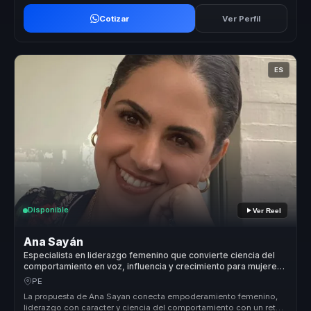
Cotizar
Ver Perfil
ES
Disponible
Ver Reel
Ana Sayán
Especialista en liderazgo femenino que convierte ciencia del
comportamiento en voz, influencia y crecimiento para mujeres
líderes y equipos.
PE
La propuesta de Ana Sayan conecta empoderamiento femenino,
liderazgo con caracter y ciencia del comportamiento con un reto