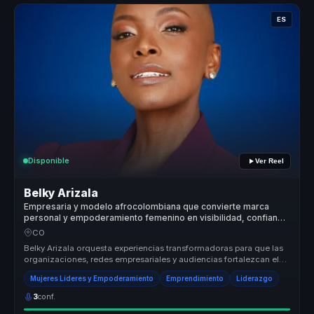
ES
Disponible
Ver Reel
Belky Arizala
Empresaria y modelo afrocolombiana que convierte marca
personal y empoderamiento femenino en visibilidad, confianza
y acción para mujeres líderes.
CO
Belky Arizala orquesta experiencias transformadoras para que las
organizaciones, redes empresariales y audiencias fortalezcan el
liderazg...
Mujeres Líderes y Empoderamiento
Emprendimiento
Liderazgo
3
conf.