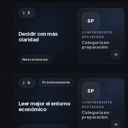
2
SP
Decidir con más
CONFERENCISTA
DESTACADO
claridad
Categoría en
preparación
→
Neurociencia
Próximamente
0
SP
Leer mejor el entorno
CONFERENCISTA
DESTACADO
económico
Categoría en
preparación
→