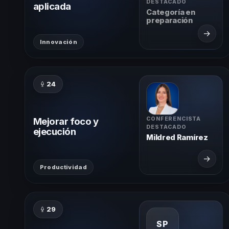
DESTACADO
aplicada
Categoría en
preparación
→
Innovación
24
Mejorar foco y
CONFERENCISTA
DESTACADO
ejecución
Mildred Ramírez
→
Productividad
29
SP