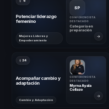
6
SP
Potenciar liderazgo
CONFERENCISTA
femenino
DESTACADO
Categoría en
preparación
→
Mujeres Líderes y
Empoderamiento
24
Acompañar cambio y
CONFERENCISTA
DESTACADO
adaptación
Myrna Ayala
Collazo
→
Cambio y Adaptación