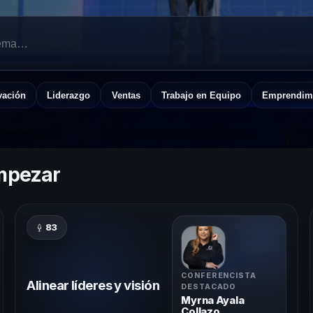
vación
Liderazgo
Ventas
Trabajo en Equipo
Emprendim
empezar
83
CONFERENCISTA
Alinear líderes y visión
DESTACADO
Myrna Ayala
Collazo