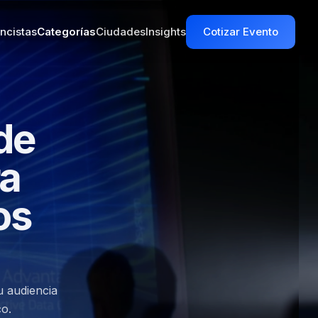
ncistas
Categorías
Ciudades
Insights
Cotizar Evento
de
ra
os
u audiencia
co.