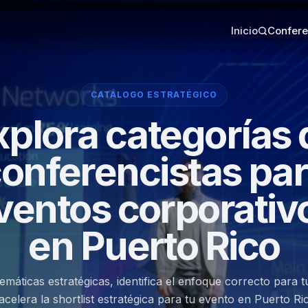
Inicio
Confere
CATÁLOGO ESTRATÉGICO
xplora categorías 
onferencistas pa
ventos corporativ
en Puerto Rico
máticas estratégicas, identifica el enfoque correcto para t
acelera la shortlist estratégica para tu evento en Puerto Ri