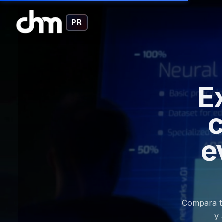
PR
E
c
e
Compara te
y 