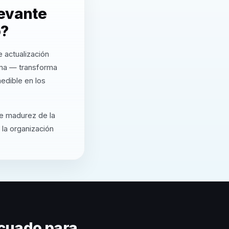
levante
o?
 actualización
rma — transforma
edible en los
de madurez de la
 la organización
cuado para