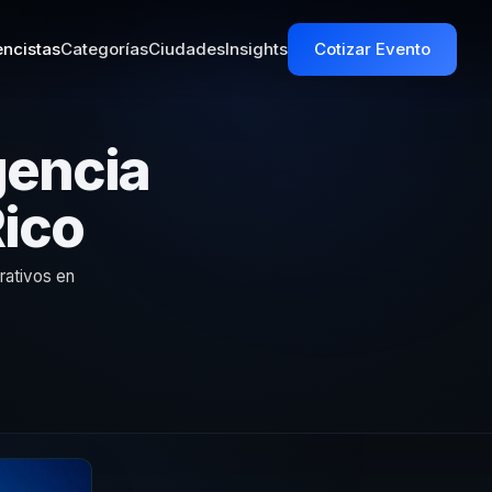
ncistas
Categorías
Ciudades
Insights
Cotizar Evento
gencia
Rico
rativos en