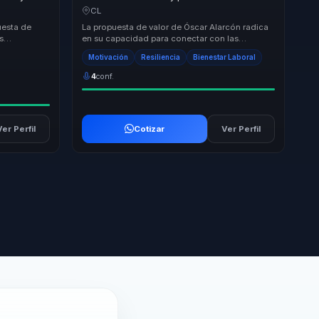
ara líderes
bienestar para jovenes, lideres y equipos de
CL
trabajo.
uesta de
La propuesta de valor de Óscar Alarcón radica
s
en su capacidad para conectar con las
ivos y
audiencias a través de su experiencia personal
Motivación
Resiliencia
Bienestar Laboral
y su e...
4
conf.
Ver Perfil
Cotizar
Ver Perfil