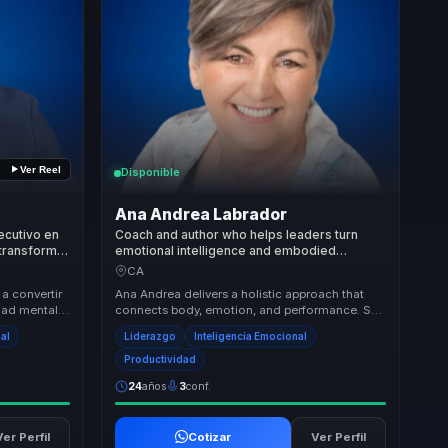
Ver Reel
Disponible
Ana Andrea Labrador
ecutivo en
Coach and author who helps leaders turn
 transforma
emotional intelligence and embodied
a y
leadership into stronger communication,
CA
s.
trust, and team performance.
a convertir
Ana Andrea delivers a holistic approach that
idad mental
connects body, emotion, and performance. She
puesta un...
helps organizations improve relationships, rais...
nal
Liderazgo
Inteligencia Emocional
Productividad
24
años
3
conf.
Ver Perfil
Cotizar
Ver Perfil