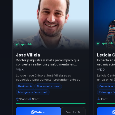
Disponible
Disponible
José Villela
Leticia 
Doctor psiquiatra y atleta paralimpico que
Experta en 
convierte resiliencia y salud mental en
organizacio
fortaleza para equipos y lideres.
a convertir
MX
DO
cohesion, cr
Lo que hace único a José Villela es su
Leticia Cent
capacidad para conectar profundamente con
única en el 
las audiencias a través de su historia personal
empresarial
Resiliencia
Bienestar Laboral
Comunicació
de super...
organ...
Inteligencia Emocional
Estrategia 
13
años
3
conf.
1
conf.
Cotizar
Ver Perfil