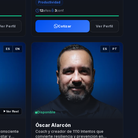
Productividad
12
años
3
conf.
Ver Perfil
Cotizar
Ver Perfil
ES
EN
ES
PT
Ver Reel
Disponible
Óscar Alarcón
consciente
Coach y creador de 1110 Intentos que
star y
convierte resiliencia y prevencion en