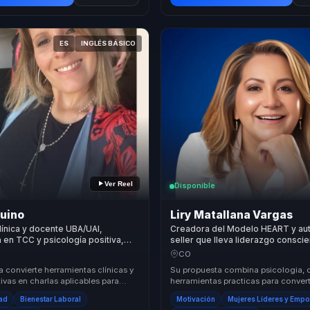
ES
INGLÉS BÁSICO
Ver Reel
Disponible
quino
Liry Matallana Vargas
línica y docente UBA/UAI,
Creadora del Modelo HEART y aut
a en TCC y psicología positiva,
seller que lleva liderazgo conscie
salud mental y bienestar de
lideres y equipos con confianza y
CO
 convierte herramientas clínicas y
Su propuesta combina psicologia, 
vas en charlas aplicables para
herramientas practicas para convert
 necesitan comprender, regular y
y conciencia en decisiones de lid
dad
Bienestar Laboral
Motivación
Mujeres Líderes y Emp
c...