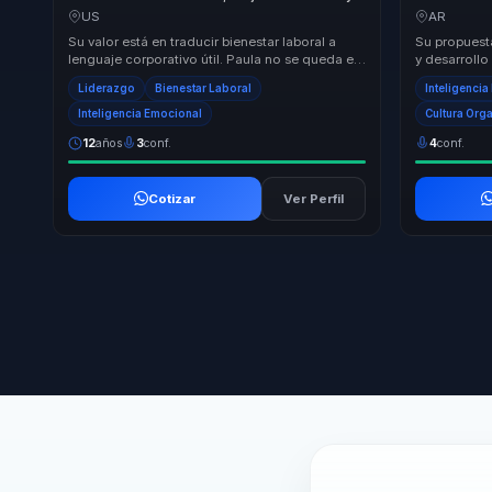
compromiso en líderes, equipos y
mejores dec
US
AR
empresas.
Su valor está en traducir bienestar laboral a
Su propuest
lenguaje corporativo útil. Paula no se queda en
y desarrollo
inspiración: baja burnout, ausentismo, renu...
bienestar y 
Liderazgo
Bienestar Laboral
Inteligenci
No s...
Inteligencia Emocional
Cultura Org
12
años
3
conf.
4
conf.
Cotizar
Ver Perfil