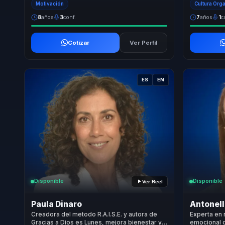
Motivación
Cultura Org
8
años
3
conf.
7
años
1
c
Cotizar
Ver Perfil
ES
EN
Disponible
Disponible
Ver Reel
Paula Dinaro
Antonell
Creadora del metodo R.A.I.S.E. y autora de
Experta en 
Gracias a Dios es Lunes, mejora bienestar y
emocional 