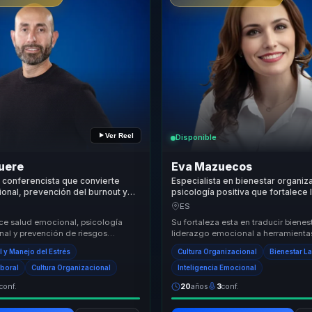
Ver Reel
Disponible
uere
Eva Mazuecos
 conferencista que convierte
Especialista en bienestar organiz
onal, prevención del burnout y
psicología positiva que fortalece
 culturas de trabajo más
emocional, cohesión y productivi
ES
equipos.
ce salud emocional, psicología
Su fortaleza esta en traducir bienes
nal y prevención de riesgos
liderazgo emocional a herramienta
s en conversaciones útiles para
para cultura, clima y rendimiento. L
l y Manejo del Estrés
Cultura Organizacional
Bienestar L
...
conve...
aboral
Cultura Organizacional
Inteligencia Emocional
conf.
20
años
3
conf.