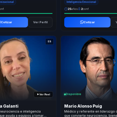
anizacional
Inteligencia Emocional
onf.
25
años
2
conf.
Cotizar
Ver Perfil
Cotizar
ES
Disponible
Ver Reel
a Galanti
Mario Alonso Puig
neurociencia e inteligencia
Médico y referente en liderazgo 
que ayuda a equipos a tomar
que convierte neurociencia, biene