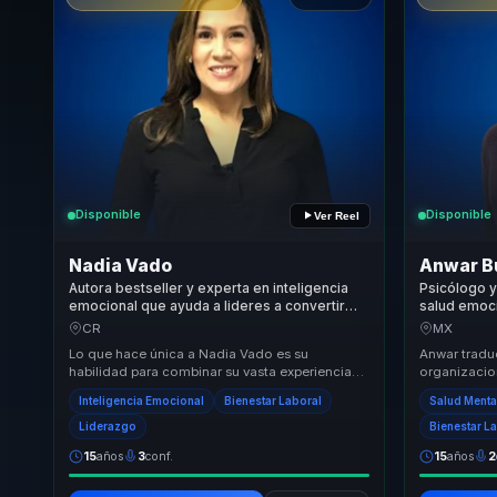
Disponible
Disponible
Ver Reel
Nadia Vado
Anwar B
Autora bestseller y experta en inteligencia
Psicólogo y
emocional que ayuda a lideres a convertir
salud emoci
bienestar y mindfulness en productividad y
NOM-035 en
CR
MX
entornos saludables.
humanas.
Lo que hace única a Nadia Vado es su
Anwar tradu
habilidad para combinar su vasta experiencia
organizacio
en inteligencia emocional con un enfoque
psicosociale
Inteligencia Emocional
Bienestar Laboral
Salud Menta
práctico y apl...
empresas. Ay
Liderazgo
Bienestar L
15
años
3
conf.
15
años
2