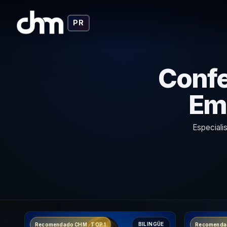
PR
Confe
Emo
Especiali
BILINGÜE
Recomendado CHM · TOP 1
Recomendad