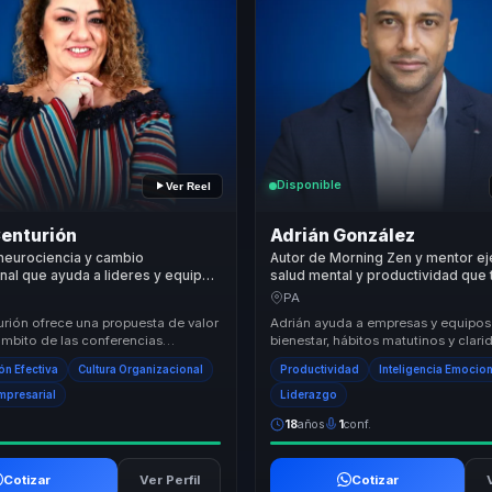
Disponible
Ver Reel
Centurión
Adrián González
neurociencia y cambio
Autor de Morning Zen y mentor ej
nal que ayuda a lideres y equipos
salud mental y productividad que
 comunicacion interna en
hábitos matutinos en foco, energí
PA
iterio y ventaja competitiva.
rendimiento para líderes y equipo
urión ofrece una propuesta de valor
Adrián ayuda a empresas y equipos 
ámbito de las conferencias
bienestar, hábitos matutinos y clar
es, centrada en la transformación
en productividad sostenible. Su pro
n Efectiva
Cultura Organizacional
Productividad
Inteligencia Emocio
Empresarial
Liderazgo
18
años
1
conf.
Cotizar
Ver Perfil
Cotizar