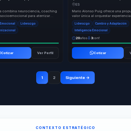
isiones de bienestar y liderazgo.
propósito en cambio sostenible p
ES
y equipos.
a combina neurociencia, coaching
Mario Alonso Puig ofrece una prop
 socioemocional para aterrizar
valor única al orquestar experiencia
liderazgo en practicas concretas.
transformadoras para líderes, direct
a Emocional
Liderazgo
Liderazgo
Cambio y Adaptación
responsables d...
anizacional
Inteligencia Emocional
20
años
3
conf.
Cotizar
Ver Perfil
Cotizar
1
2
Siguiente →
CONTEXTO ESTRATÉGICO