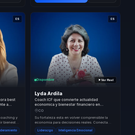
ES
ES
Disponible
Ver Reel
Lyda Ardila
ora best
Coach ICF que convierte actualidad
nte a
economica y bienestar financiero en
 bienestar.
decisiones claras y tranquilidad para equipos
CO
y lideres.
coaching y
Su fortaleza esta en volver comprensible la
ir bienestar
economia para decisiones reales. Conecta
erazgo mas
coyuntura, bienestar financiero y habitos
oderamiento
Liderazgo
Inteligencia Emocional
cotidianos...