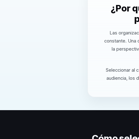
¿Por q
p
Las organizac
constante. Una 
la perspecti
Seleccionar al 
audiencia, los 
Cómo sele