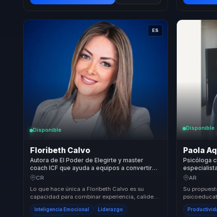
ES
Disponible
Disponible
Floribeth Calvo
Paola A
Autora de El Poder de Elegirte y master
Psicóloga c
coach ICF que ayuda a equipos a convertir
especialist
inteligencia emocional en motivacion,
que mejora 
CR
AR
productividad y liderazgo consciente.
equipos.
Lo que hace única a Floribeth Calvo es su
Su propuesta
capacidad para combinar experiencia, calidez y
psicoeducati
metodologías modernas en sus conferencias.
equipos que
Inteligencia Emocional
Liderazgo
Productivi
Su en...
cui...