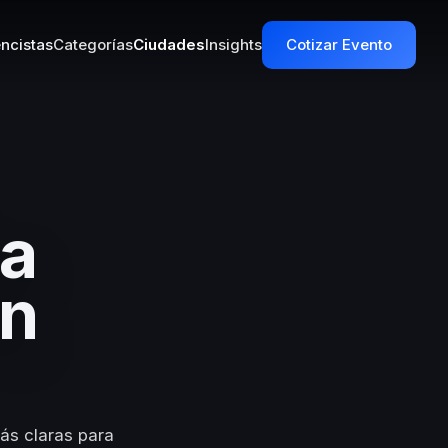
ncistas
Categorías
Ciudades
Insights
Cotizar Evento
da
en
ás claras para