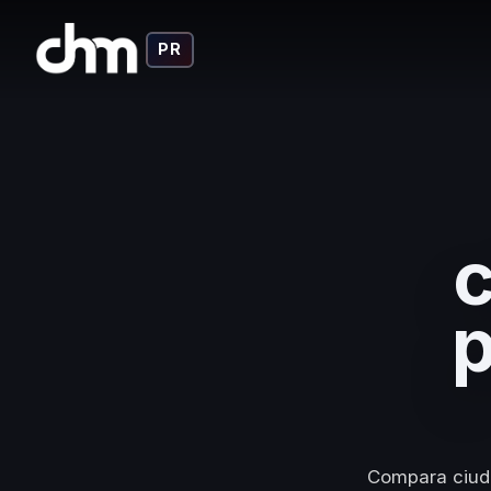
PR
c
p
Compara ciuda