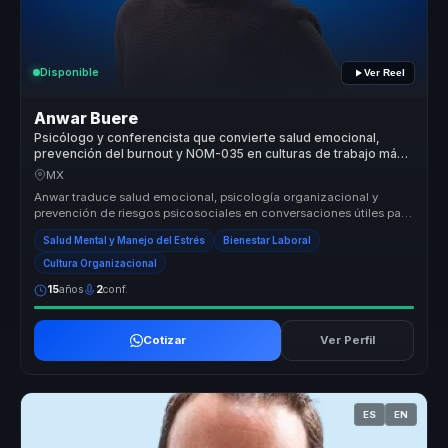
Disponible
Ver Reel
Anwar Buere
Psicólogo y conferencista que convierte salud emocional,
prevención del burnout y NOM-035 en culturas de trabajo más
humanas.
MX
Anwar traduce salud emocional, psicología organizacional y
prevención de riesgos psicosociales en conversaciones útiles para
empresas. Ay...
Salud Mental y Manejo del Estrés
Bienestar Laboral
Cultura Organizacional
15
años
2
conf.
Cotizar
Ver Perfil
ES
EN