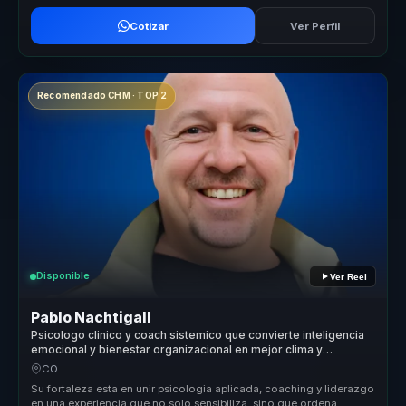
Cotizar
Ver Perfil
Recomendado CHM · TOP 2
Disponible
Ver Reel
Pablo Nachtigall
Psicologo clinico y coach sistemico que convierte inteligencia
emocional y bienestar organizacional en mejor clima y
desempeno para lideres y equipos.
CO
Su fortaleza esta en unir psicologia aplicada, coaching y liderazgo
en una experiencia que no solo sensibiliza, sino que ordena