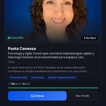
Disponible
Ver Reel
Paola Canessa
Psicologa y Agile Coach que convierte metodologias agiles y
liderazgo humano en productividad para equipos con
seguridad psicologica.
CL
Lo que hace única a Paola Canessa es su capacidad para
combinar su amplia experiencia corporativa con una visión
transformadora del lider...
Productividad
Liderazgo
Cultura Organizacional
18
años
3
conf.
Cotizar
Ver Perfil