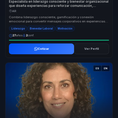
Especialista en liderazgo consciente y bienestar organizacional
que diseña experiencias para reforzar comunicación,
compromiso y servicio en equipos.
AR
Combina liderazgo consciente, gamificación y conexión
emocional para convertir mensajes corporativos en experiencias
memorables. Su valor...
Liderazgo
Bienestar Laboral
Motivación
27
años
2
conf.
Cotizar
Ver Perfil
ES
EN