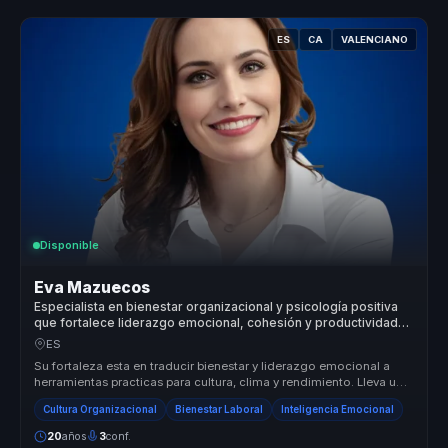
ES
CA
VALENCIANO
Disponible
Eva Mazuecos
Especialista en bienestar organizacional y psicología positiva
que fortalece liderazgo emocional, cohesión y productividad
en equipos.
ES
Su fortaleza esta en traducir bienestar y liderazgo emocional a
herramientas practicas para cultura, clima y rendimiento. Lleva una
conve...
Cultura Organizacional
Bienestar Laboral
Inteligencia Emocional
20
años
3
conf.