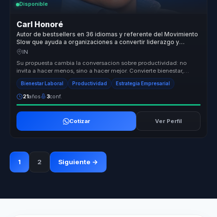
Disponible
Carl Honoré
Autor de bestsellers en 36 idiomas y referente del Movimiento
Slow que ayuda a organizaciones a convertir liderazgo y
bienestar en productividad sostenible.
IN
Su propuesta cambia la conversacion sobre productividad: no
invita a hacer menos, sino a hacer mejor. Convierte bienestar,
tiempo y atenc...
Bienestar Laboral
Productividad
Estrategia Empresarial
21
años
3
conf.
Cotizar
Ver Perfil
1
2
Siguiente →