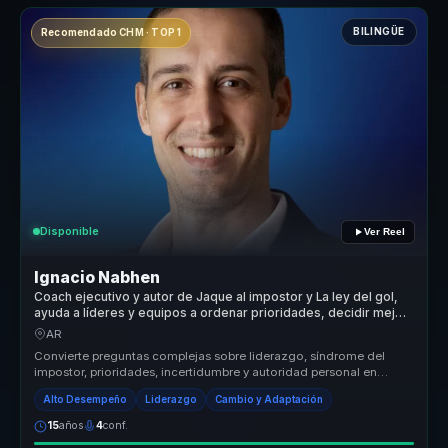
BILINGÜE
Recomendado CHM · TOP 1
Disponible
Ver Reel
Ignacio Nabhen
Coach ejecutivo y autor de Jaque al impostor y La ley del gol,
ayuda a líderes y equipos a ordenar prioridades, decidir mejor
y avanzar con claridad en contextos inciertos.
AR
Convierte preguntas complejas sobre liderazgo, síndrome del
impostor, prioridades, incertidumbre y autoridad personal en
conversaciones c...
Alto Desempeño
Liderazgo
Cambio y Adaptación
15
años
4
conf.