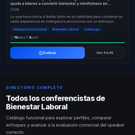
ayuda a lideres a convertir bienestar y mindfulness en
productividad y entornos saludables.
CR
Lo que hace única a Nadia Vado es su habilidad para combinar su
vasta experiencia en inteligencia emocional con un enfoque
práctico y apl...
Inteligencia Emocional
Bienestar Laboral
Liderazgo
15
años
3
conf.
Cotizar
Ver Perfil
DIRECTORIO COMPLETO
Todos los conferencistas de
Bienestar Laboral
Catálogo funcional para explorar perfiles, comparar
enfoques y avanzar a la evaluación comercial del speaker
correcto.