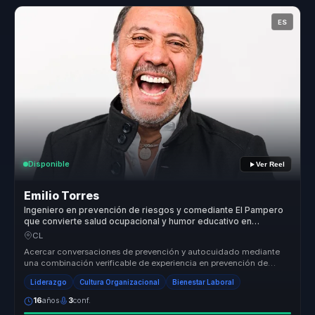
ES
Disponible
Ver Reel
Emilio Torres
Ingeniero en prevención de riesgos y comediante El Pampero
que convierte salud ocupacional y humor educativo en
atención, bienestar y autocuidado para equipos.
CL
Acercar conversaciones de prevención y autocuidado mediante
una combinación verificable de experiencia en prevención de
riesgos, humor y ...
Liderazgo
Cultura Organizacional
Bienestar Laboral
16
años
3
conf.