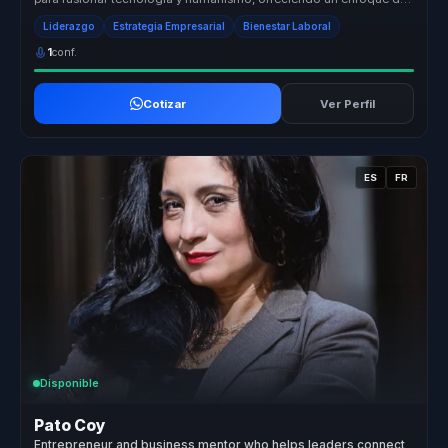
liderazgo que ...
Liderazgo
Estrategia Empresarial
Bienestar Laboral
1
conf.
Cotizar
Ver Perfil
ES
FR
Disponible
Pato Coy
Entrepreneur and business mentor who helps leaders connect