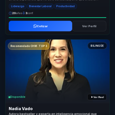
conversac...
Liderazgo
Bienestar Laboral
Productividad
20
años
3
conf.
Cotizar
Ver Perfil
BILINGÜE
Recomendado CHM · TOP 3
Disponible
Ver Reel
Nadia Vado
Autora bestseller y experta en inteligencia emocional que