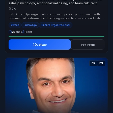
sales psychology, emotional wellbeing, and team culture to
grow with healthier performance.
CA
Pato Coy helps organizations connect people performance with
commercial performance. She brings a practical mix of leadership,
emotional ...
Ventas
Liderazgo
Cultura Organizacional
26
años
1
conf.
Cotizar
Ver Perfil
ES
EN