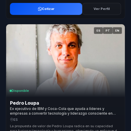
Cotizar
Ver Perfil
ES
PT
EN
Disponible
Pedro Loupa
Ex ejecutivo de IBM y Coca-Cola que ayuda a líderes y
empresas a convertir tecnología y liderazgo consciente en
bienestar, compromiso y sostenibilidad.
ES
La propuesta de valor de Pedro Loupa radica en su capacidad
para fusionar tecnología y humanismo, ofreciendo un enfoque de