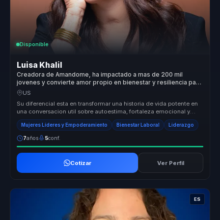
Disponible
Luisa Khalil
Creadora de Amandome, ha impactado a mas de 200 mil
jovenes y convierte amor propio en bienestar y resiliencia para
equipos.
US
Su diferencial esta en transformar una historia de vida potente en
una conversacion util sobre autoestima, fortaleza emocional y
accion. ...
Mujeres Líderes y Empoderamiento
Bienestar Laboral
Liderazgo
7
años
5
conf.
Cotizar
Ver Perfil
ES