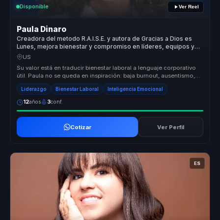
Disponible
Ver Reel
Paula Dinaro
Creadora del metodo R.A.I.S.E. y autora de Gracias a Dios es
Lunes, mejora bienestar y compromiso en líderes, equipos y
empresas.
US
Su valor está en traducir bienestar laboral a lenguaje corporativo
útil. Paula no se queda en inspiración: baja burnout, ausentismo,
renu...
Liderazgo
Bienestar Laboral
Inteligencia Emocional
12
años
3
conf.
Cotizar
Ver Perfil
ES