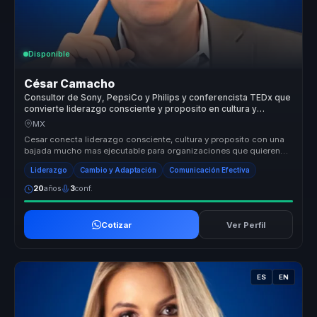
Disponible
César Camacho
Consultor de Sony, PepsiCo y Philips y conferencista TEDx que
convierte liderazgo consciente y proposito en cultura y
desempeno para empresas.
MX
Cesar conecta liderazgo consciente, cultura y proposito con una
bajada mucho mas ejecutable para organizaciones que quieren
fortalecer de...
Liderazgo
Cambio y Adaptación
Comunicación Efectiva
20
años
3
conf.
Cotizar
Ver Perfil
ES
EN