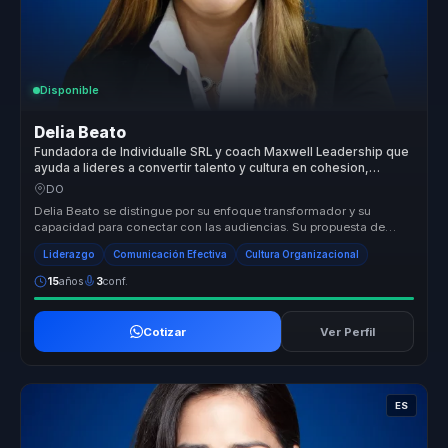
Disponible
Delia Beato
Fundadora de Individualle SRL y coach Maxwell Leadership que
ayuda a lideres a convertir talento y cultura en cohesion,
liderazgo y pertenencia.
DO
Delia Beato se distingue por su enfoque transformador y su
capacidad para conectar con las audiencias. Su propuesta de
valor radica en su...
Liderazgo
Comunicación Efectiva
Cultura Organizacional
15
años
3
conf.
Cotizar
Ver Perfil
ES