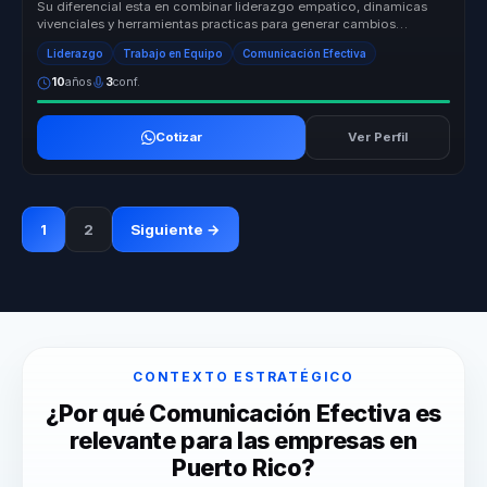
Su diferencial esta en combinar liderazgo empatico, dinamicas
vivenciales y herramientas practicas para generar cambios
culturales que si...
Liderazgo
Trabajo en Equipo
Comunicación Efectiva
10
años
3
conf.
Cotizar
Ver Perfil
1
2
Siguiente →
CONTEXTO ESTRATÉGICO
¿Por qué Comunicación Efectiva es
relevante para las empresas en
Puerto Rico?