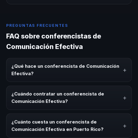
PREGUNTAS FRECUENTES
FAQ sobre conferencistas de
Comunicación Efectiva
¿Qué hace un conferencista de Comunicación
+
Efectiva?
Un conferencista de Comunicación Efectiva es un
experto que comparte conocimiento, estrategias y
¿Cuándo contratar un conferencista de
+
experiencias sobre este tema en eventos corporativos,
Comunicación Efectiva?
convenciones y seminarios. Su objetivo es generar
reflexión, inspiración y herramientas aplicables para la
Es ideal contratar un conferencista de Comunicación
audiencia.
Efectiva para kick-offs, convenciones anuales,
¿Cuánto cuesta un conferencista de
+
programas de desarrollo, eventos de integración o
Comunicación Efectiva en Puerto Rico?
cuando tu organización necesita impulsar un cambio