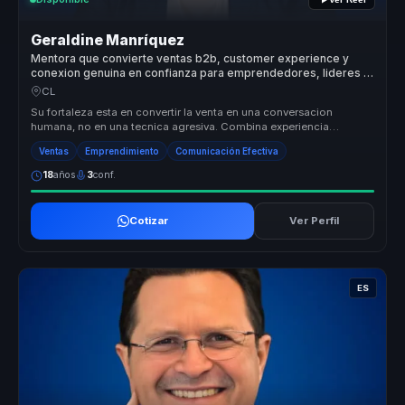
Geraldine Manríquez
Mentora que convierte ventas b2b, customer experience y
conexion genuina en confianza para emprendedores, lideres y
equipos.
CL
Su fortaleza esta en convertir la venta en una conversacion
humana, no en una tecnica agresiva. Combina experiencia
emprendedora, pedagog...
Ventas
Emprendimiento
Comunicación Efectiva
18
años
3
conf.
Cotizar
Ver Perfil
ES