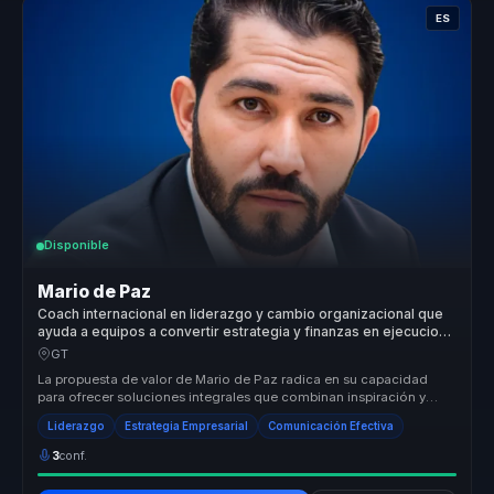
ES
Disponible
Mario de Paz
Coach internacional en liderazgo y cambio organizacional que
ayuda a equipos a convertir estrategia y finanzas en ejecucion,
foco y crecimiento.
GT
La propuesta de valor de Mario de Paz radica en su capacidad
para ofrecer soluciones integrales que combinan inspiración y
acción. Su enf...
Liderazgo
Estrategia Empresarial
Comunicación Efectiva
3
conf.