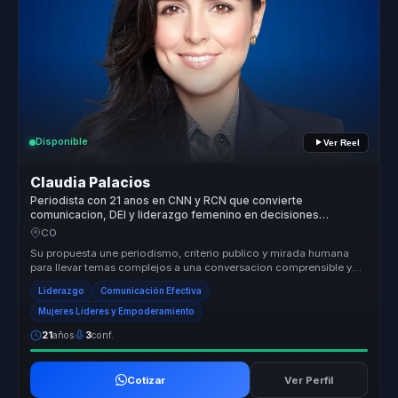
Disponible
Ver Reel
Claudia Palacios
Periodista con 21 anos en CNN y RCN que convierte
comunicacion, DEI y liderazgo femenino en decisiones
ejecutivas para lideres.
CO
Su propuesta une periodismo, criterio publico y mirada humana
para llevar temas complejos a una conversacion comprensible y
movilizadora....
Liderazgo
Comunicación Efectiva
Mujeres Líderes y Empoderamiento
21
años
3
conf.
Cotizar
Ver Perfil