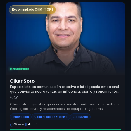
Recomendado CHM · TOP 1
Disponible
Cikar Soto
Especialista en comunicación efectiva e inteligencia emocional
que convierte neuroventas en influencia, cierre y rendimiento
para equipos comerciales.
CO
Cikar Soto orquesta experiencias transformadoras que permiten a
líderes, directivos y responsables de equipos dejar atrás
estructuras des...
Innovación
Comunicación Efectiva
Liderazgo
15
años
4
conf.