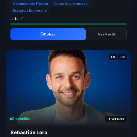
organ...
Comunicación Efectiva
Cultura Organizacional
Estrategia Empresarial
1
conf.
Cotizar
Ver Perfil
ES
EN
Disponible
Ver Reel
Sebastián Lora