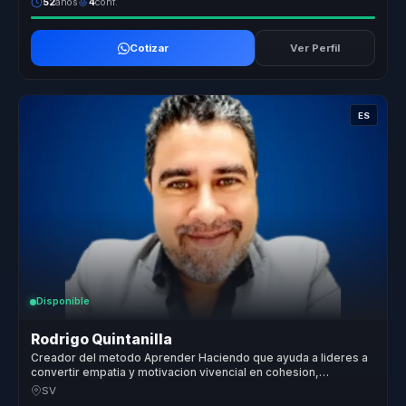
52
años
4
conf.
Cotizar
Ver Perfil
ES
Disponible
Rodrigo Quintanilla
Creador del metodo Aprender Haciendo que ayuda a lideres a
convertir empatia y motivacion vivencial en cohesion,
compromiso y accion.
SV