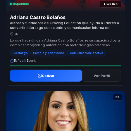
Disponible
Ver Reel
Adriana Castro Bolaños
Autora y fundadora de Craving Education que ayuda a lideres a
convertir liderazgo consciente y comunicacion interna en
cohesion y decisiones valientes.
CR
Lo que hace única a Adriana Castro Bolaños es su capacidad para
combinar storytelling auténtico con metodologías prácticas,
ofreciendo un...
Liderazgo
Cambio y Adaptación
Comunicación Efectiva
5
años
3
conf.
Cotizar
Ver Perfil
ES