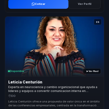
Cotizar
Ver Perfil
ES
Disponible
Ver Reel
Leticia Centurión
Experta en neurociencia y cambio organizacional que ayuda a
lideres y equipos a convertir comunicacion interna en
cohesion, criterio y ventaja competitiva.
DO
Leticia Centurión ofrece una propuesta de valor única en el ámbito
de las conferencias empresariales, centrada en la transformación