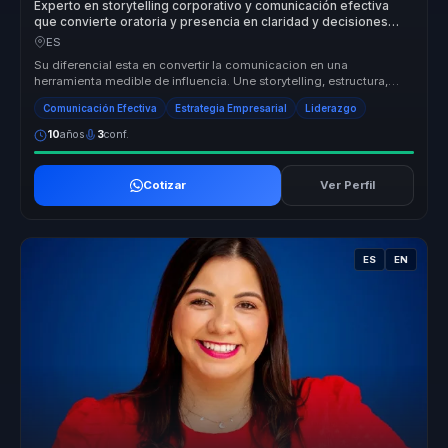
Experto en storytelling corporativo y comunicación efectiva
que convierte oratoria y presencia en claridad y decisiones
para líderes y equipos.
ES
Su diferencial esta en convertir la comunicacion en una
herramienta medible de influencia. Une storytelling, estructura,
presencia y pers...
Comunicación Efectiva
Estrategia Empresarial
Liderazgo
10
años
3
conf.
Cotizar
Ver Perfil
ES
EN