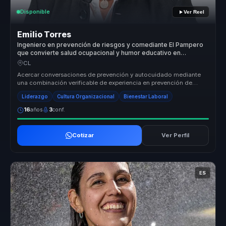
Disponible
Ver Reel
Emilio Torres
Ingeniero en prevención de riesgos y comediante El Pampero
que convierte salud ocupacional y humor educativo en
atención, bienestar y autocuidado para equipos.
CL
Acercar conversaciones de prevención y autocuidado mediante
una combinación verificable de experiencia en prevención de
riesgos, humor y ...
Liderazgo
Cultura Organizacional
Bienestar Laboral
16
años
3
conf.
Cotizar
Ver Perfil
ES