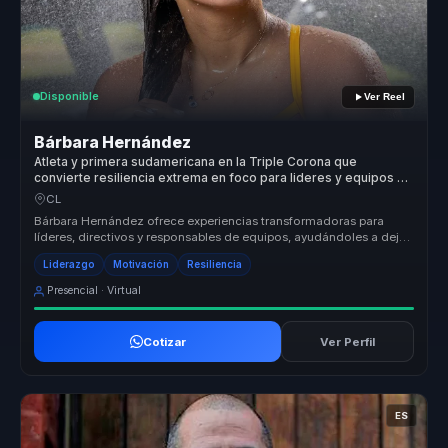
Disponible
Ver Reel
Bárbara Hernández
Atleta y primera sudamericana en la Triple Corona que
convierte resiliencia extrema en foco para lideres y equipos de
alto desempeno.
CL
Bárbara Hernández ofrece experiencias transformadoras para
líderes, directivos y responsables de equipos, ayudándoles a dejar
atrás equip...
Liderazgo
Motivación
Resiliencia
Presencial · Virtual
Cotizar
Ver Perfil
ES