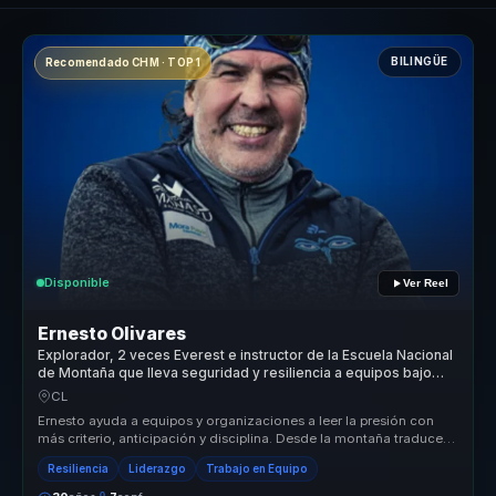
BILINGÜE
Recomendado CHM · TOP 1
Disponible
Ver Reel
Ernesto Olivares
Explorador, 2 veces Everest e instructor de la Escuela Nacional
de Montaña que lleva seguridad y resiliencia a equipos bajo
presión.
CL
Ernesto ayuda a equipos y organizaciones a leer la presión con
más criterio, anticipación y disciplina. Desde la montaña traduce
segurida...
Resiliencia
Liderazgo
Trabajo en Equipo