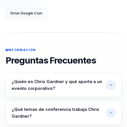
miembro se sienta
valorado y motivado
Drive Google Com
para contribuir al éxito
colectivo. A través de
sus conferencias,
Gardner no solo
inspira,...
INFORMACIÓN
Preguntas Frecuentes
¿Quién es Chris Gardner y qué aporta a un
evento corporativo?
Chris Gardner convierte una historia real de
superación en una conversación útil para líderes y
¿Qué temas de conferencia trabaja Chris
equipos que enfrentan presión, cambio o
Gardner?
incertidumbre. Su enfoque baja resiliencia, actitud y