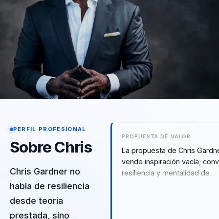
PERFIL PROFESIONAL
PROPUESTA DE VALOR
Sobre Chris
La propuesta de Chris Gardn
vende inspiración vacía; conv
Chris Gardner no
resiliencia y mentalidad de
progreso en criterio útil para
habla de resiliencia
momentos de presión real. P
desde teoria
líderes y equipos en
prestada, sino
transformación, eso se tradu