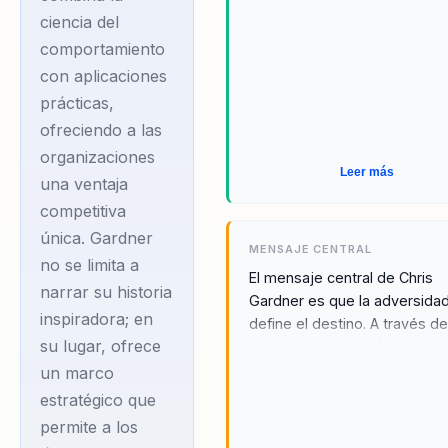
ciencia del
con líderes, directivos
comportamiento
y responsables de e…
con aplicaciones
prácticas,
Chris Gardner, además
ofreciendo a las
de su destacada
organizaciones
carrera empresarial,
Leer más
una ventaja
ha dedicado una parte
competitiva
significativa de su vida
única. Gardner
MENSAJE CENTRAL
a la filantropía y al
no se limita a
El mensaje central de Chris
apoyo de causas
narrar su historia
Gardner es que la adversida
sociales. Su
inspiradora; en
define el destino. A través de
compromiso con el
su lugar, ofrece
determinación y la fe en uno
mismo, es posible superar
cambio positivo se
un marco
cualquier desafío y alcanzar e
estratégico que
refleja en su trabajo
éxito. Su filosofía se centra e
permite a los
con líderes, directivos
capacidad de cada individuo 