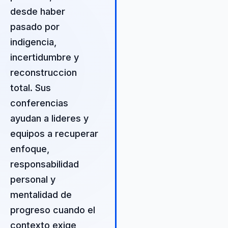
una conversación diseñada p
desde haber
recuperar enfoque, sostener
pasado por
energía y seguir avanzando 
indigencia,
cuando el contexto se vuelv
incertidumbre y
adverso. La audiencia sale c
lectura más clara sobre actit
reconstruccion
responsabilidad personal y
total. Sus
capacidad de respuesta. Por
conferencias
suele funcionar especialmen
bien en eventos de liderazgo
ayudan a lideres y
transformación. Su diferencia
equipos a recuperar
en hablar de superación des
enfoque,
experiencia vivida, no desde
teoría prestada.
responsabilidad
personal y
mentalidad de
progreso cuando el
contexto exige