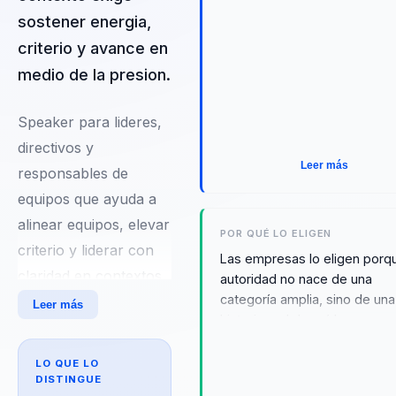
sostener energia,
criterio y avance en
medio de la presion.
Speaker para lideres,
directivos y
Leer más
responsables de
equipos que ayuda a
alinear equipos, elevar
POR QUÉ LO ELIGEN
criterio y liderar con
Las empresas lo eligen porq
claridad en contextos
autoridad no nace de una
categoría amplia, sino de una
complejos. Integra
Leer más
historia real de caída,
neurociencia y
reconstrucción y avance. Eso
comportamiento en
permite conectar con audien
LO QUE LO
decisiones practicas.
DISTINGUE
que necesitan resiliencia con