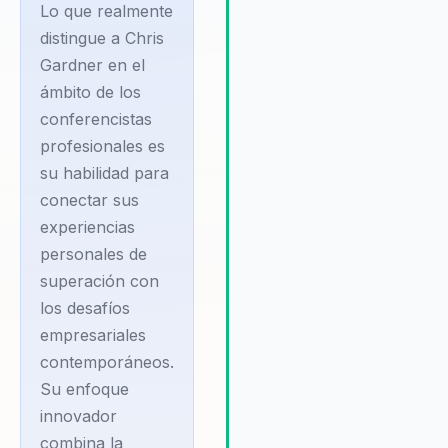
aplicación real y no solo
Su diferencial:
Lo que realmente
motivación pasajera. Su
combina ciencia del
distingue a Chris
intervención deja conversaci
Gardner en el
comportamiento con
reflexión y una energía más út
ámbito de los
aplicacion practica
para responder bajo presión.
conferencistas
para organizaciones.
profesionales es
Chris Gardner, además
su habilidad para
de su destacada
conectar sus
carrera empresarial,
experiencias
ha dedicado una parte
personales de
significativa de su vida
superación con
a la filantropía y al
los desafíos
apoyo de causas
empresariales
sociales. Su
contemporáneos.
compromiso con el
Su enfoque
cambio positivo se
innovador
combina la
refleja en su trabajo