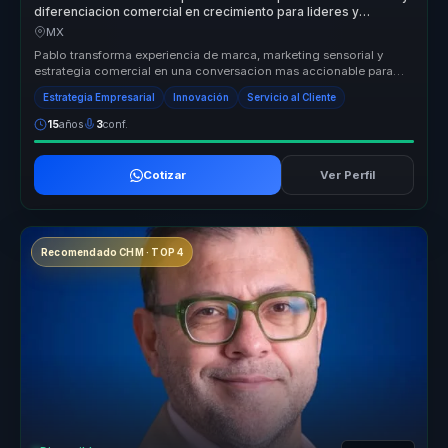
diferenciacion comercial en crecimiento para lideres y
empresas.
MX
Pablo transforma experiencia de marca, marketing sensorial y
estrategia comercial en una conversacion mas accionable para
empresas que qu...
Estrategia Empresarial
Innovación
Servicio al Cliente
15
años
3
conf.
Cotizar
Ver Perfil
Recomendado CHM · TOP 4