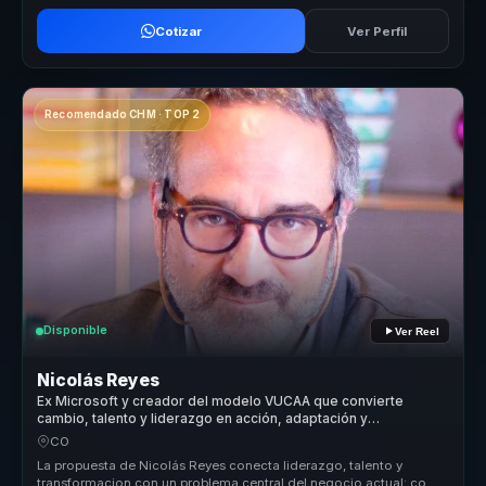
Cotizar
Ver Perfil
Recomendado CHM · TOP 2
Disponible
Ver Reel
Nicolás Reyes
Ex Microsoft y creador del modelo VUCAA que convierte
cambio, talento y liderazgo en acción, adaptación y
productividad para equipos.
CO
La propuesta de Nicolás Reyes conecta liderazgo, talento y
transformacion con un problema central del negocio actual: como