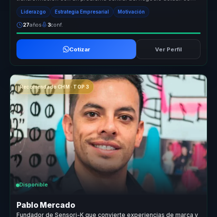
responder con ...
Liderazgo
Estrategia Empresarial
Motivación
27
años
3
conf.
Cotizar
Ver Perfil
Recomendado CHM · TOP 3
Disponible
Pablo Mercado
Fundador de Sensori-K que convierte experiencias de marca y