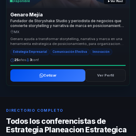
Disponible
Ver Reel
Genaro Mejía
Fundador de Storyshake Studio y periodista de negocios que
convierte storytelling y narrativa de marca en posicionamiento
para empresas y lideres.
MX
Genaro ayuda a transformar storytelling, narrativa y marca en una
herramienta estrategica de posicionamiento, para organizaciones
que nec...
Estrategia Empresarial
Comunicación Efectiva
Innovación
25
años
3
conf.
Cotizar
Ver Perfil
DIRECTORIO COMPLETO
Todos los conferencistas de
Estrategia Planeacion Estrategica