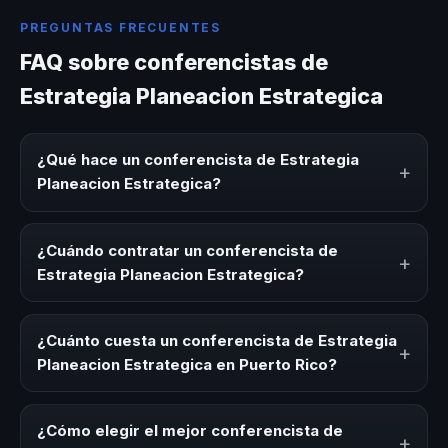
PREGUNTAS FRECUENTES
FAQ sobre conferencistas de
Estrategia Planeacion Estrategica
¿Qué hace un conferencista de Estrategia
+
Planeacion Estrategica?
Un conferencista de Estrategia Planeacion Estrategica es
un experto que comparte conocimiento, estrategias y
¿Cuándo contratar un conferencista de
+
experiencias sobre este tema en eventos corporativos,
Estrategia Planeacion Estrategica?
convenciones y seminarios. Su objetivo es generar
reflexión, inspiración y herramientas aplicables para la
Es ideal contratar un conferencista de Estrategia
audiencia.
Planeacion Estrategica para kick-offs, convenciones
¿Cuánto cuesta un conferencista de Estrategia
+
anuales, programas de desarrollo, eventos de integración
Planeacion Estrategica en Puerto Rico?
o cuando tu organización necesita impulsar un cambio
cultural relacionado con esta temática.
Los honorarios varían según la trayectoria del speaker, la
modalidad (presencial o virtual) y la duración del evento.
¿Cómo elegir el mejor conferencista de
+
En CHM Puerto Rico ofrecemos asesoría estratégica sin