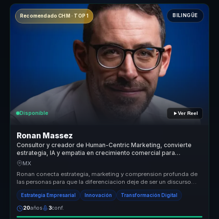
BILINGÜE
Recomendado CHM · TOP 1
Disponible
Ver Reel
Ronan Massez
Consultor y creador de Human-Centric Marketing, convierte
estrategia, IA y empatia en crecimiento comercial para
empresas.
MX
Ronan conecta estrategia, marketing y comprension profunda de
las personas para que la diferenciacion deje de ser un discurso
generico y ...
Estrategia Empresarial
Innovación
Transformación Digital
20
años
3
conf.